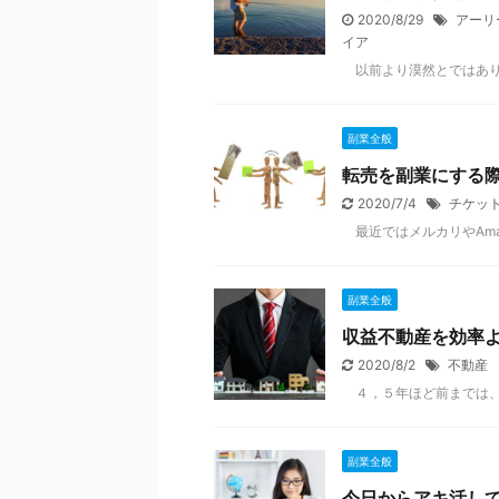
2020/8/29
アーリ
イア
以前より漠然とではあり .
副業全般
転売を副業にする
2020/7/4
チケッ
最近ではメルカリやAmazon
副業全般
収益不動産を効率
2020/8/2
不動産
４，５年ほど前までは、 .
副業全般
今日からアキ活し