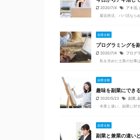
2020/7/4
アキ活
,
最近終活、パパ活ならぬ .
副業全般
プログラミングを
2020/7/4
プログ
私を含めた士業の仕事は .
副業全般
趣味を副業にでき
2020/5/23
副業
,
本業と違い、副業に対す .
副業全般
副業と兼業の違い