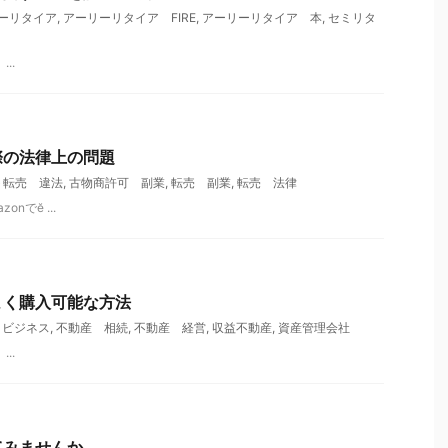
ーリタイア
,
アーリーリタイア FIRE
,
アーリーリタイア 本
,
セミリタ
..
際の法律上の問題
ト転売 違法
,
古物商許可 副業
,
転売 副業
,
転売 法律
でӗ ...
よく購入可能な方法
 ビジネス
,
不動産 相続
,
不動産 経営
,
収益不動産
,
資産管理会社
..
てみませんか