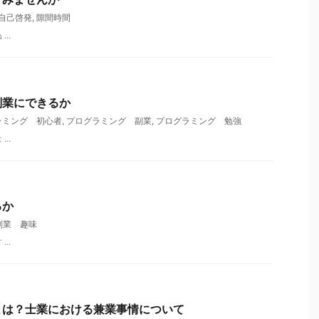
自己啓発
,
隙間時間
..
副業にできるか
ラミング 初心者
,
プログラミング 副業
,
プログラミング 勉強
..
るか
副業 趣味
..
とは？士業における兼業事情について