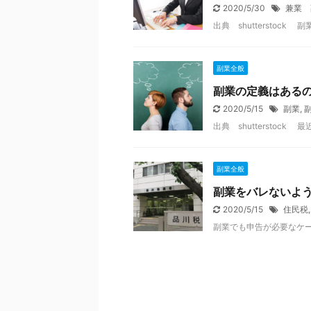
2020/5/30
兼業 
出典 shutterstock 副
副業全般
副業の定義はある
2020/5/15
副業
,
出典 shutterstock 最
副業全般
副業をバレないよ
2020/5/15
住民税
副業でも申告が必要なケー .