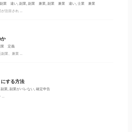
副業 違い
,
副業
,
副業 兼業
,
副業 兼業 違い
,
士業 兼業
業が注目され ...
のか
副業 定義
近副業、兼業 ...
うにする方法
,
副業
,
副業がバレない
,
確定申告
..