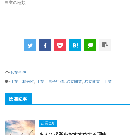
副業の種類
-
起業全般
-
士業 将来性
,
士業 電子申請
,
独立開業
,
独立開業 士業
関連記事
起業全般
あえて起業をおすすめする理由