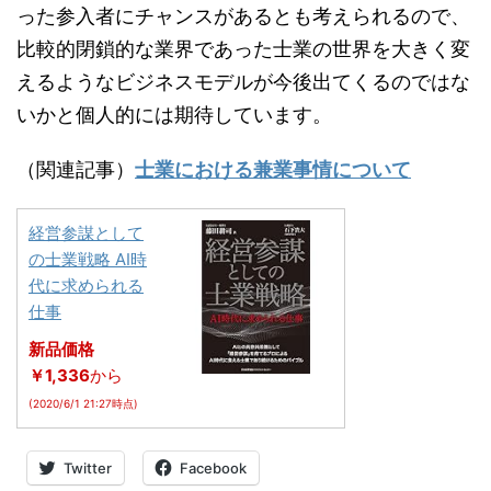
った参入者にチャンスがあるとも考えられるので、
比較的閉鎖的な業界であった士業の世界を大きく変
えるようなビジネスモデルが今後出てくるのではな
いかと個人的には期待しています。
（関連記事）
士業における兼業事情について
経営参謀として
の士業戦略 AI時
代に求められる
仕事
新品価格
￥1,336
から
(2020/6/1 21:27時点)
Twitter
Facebook