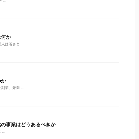
..
は何か
個人は若さと ...
のか
近副業、兼業 ...
代の事業はどうあるべきか
..