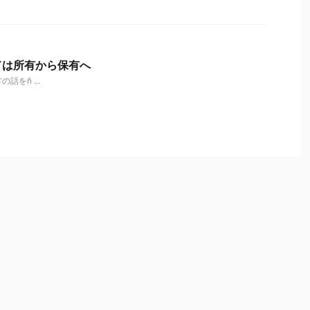
ドは所有から保有へ
話をň ...