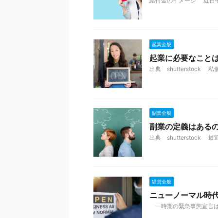
給付金のイメージ 近日中 .
起業全般
起業に必要なこと
出典 shutterstock 私
副業全般
副業の定義はある
出典 shutterstock 最
経営全般
ニューノーマル時
一時期の緊急事態宣言は .